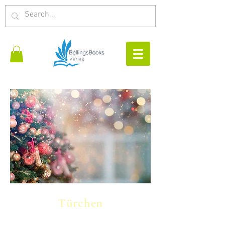
Tür
chen