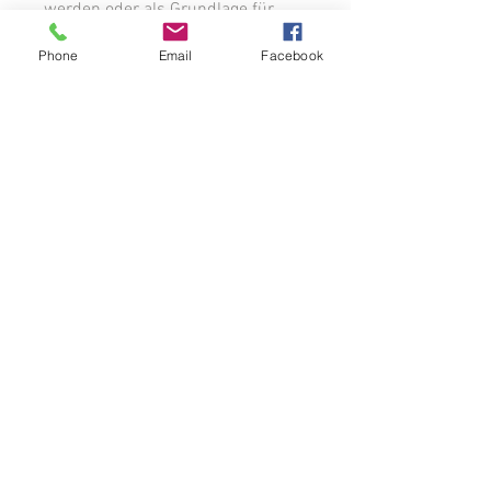
werden oder als Grundlage für
eine Meditation hinzugezogen
Phone
Email
Facebook
werden.
Nicht nur die Haikus selber sind
sehr schön, sondern auch die
hochwertige farbige Aufmachung.
Details
64 Inspirationskarten farbig
Sprache: Deutsch
Autorin: Rani Legde-Naskar
ISBN 978-3-00-076339-7
Impressum
Datenschutz
AGB
© 2026 BellingsBooks Verlag Schweiz
Kontakt